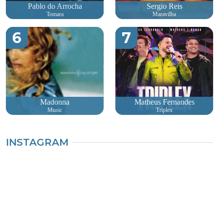
Pablo do Arrocha
Sergio Reis
Tomara
Maravilha
6
7
Madonna
Matheus Fernandes
Music
Triplex
INSTAGRAM