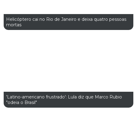
Helicóptero cai no Rio de Janeiro e deixa quatro pessoas
mortas
'Latino-americano frustrado': Lula diz que Marco Rubio
"odeia o Brasil"