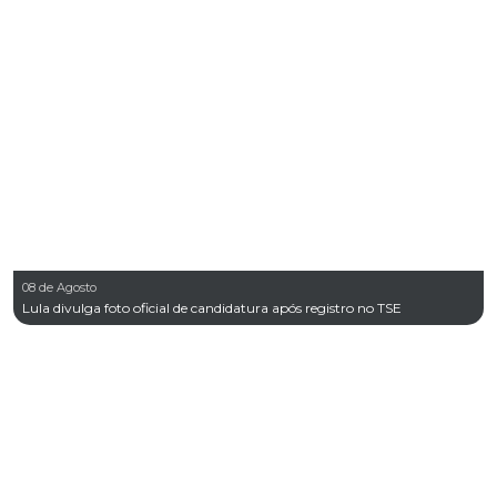
08 de Agosto
Lula divulga foto oficial de candidatura após registro no TSE