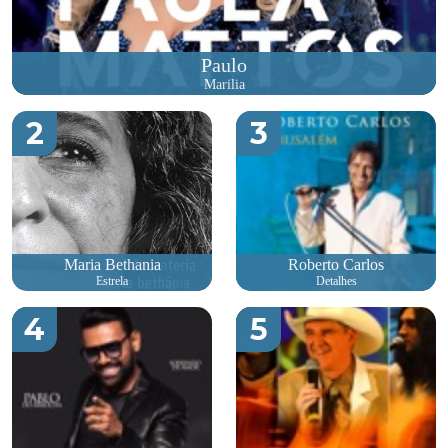
Paulo
Marilia
2
3
Maria Bethania
Roberto Carlos
Estrela
Detalhes
4
5